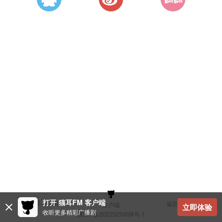
打开 猫耳FM 客户端
建议与反馈
返回顶部
客户端
立即体验
收听更多精彩广播剧
冀ICP备2022025898号-1