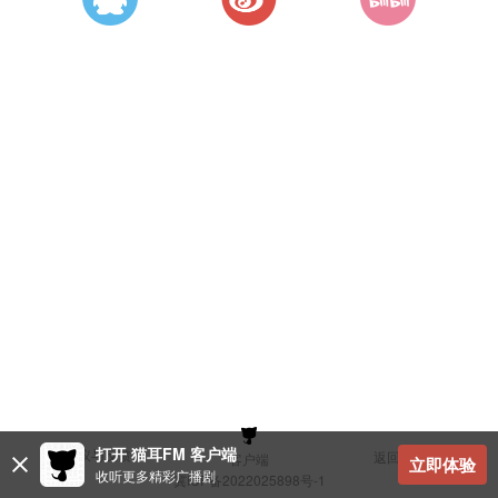
打开 猫耳FM 客户端
建议与反馈
返回顶部
客户端
立即体验
收听更多精彩广播剧
冀ICP备2022025898号-1