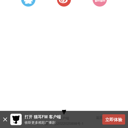
打开 猫耳FM 客户端
建议与反馈
返回顶部
客户端
立即体验
收听更多精彩广播剧
冀ICP备2022025898号-1