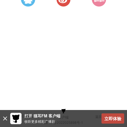
打开 猫耳FM 客户端
建议与反馈
返回顶部
客户端
立即体验
收听更多精彩广播剧
冀ICP备2022025898号-1