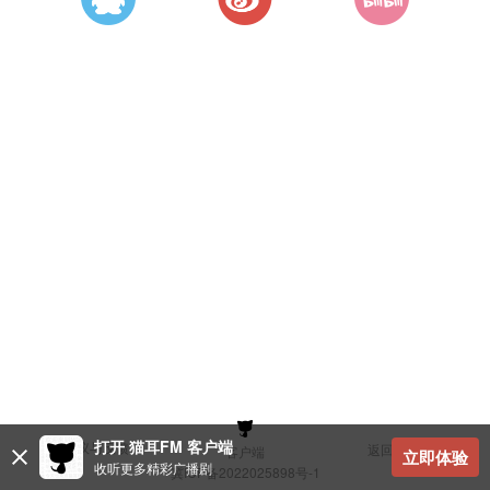
打开 猫耳FM 客户端
建议与反馈
返回顶部
客户端
立即体验
收听更多精彩广播剧
冀ICP备2022025898号-1