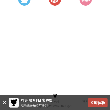
打开 猫耳FM 客户端
建议与反馈
返回顶部
客户端
立即体验
收听更多精彩广播剧
冀ICP备2022025898号-1