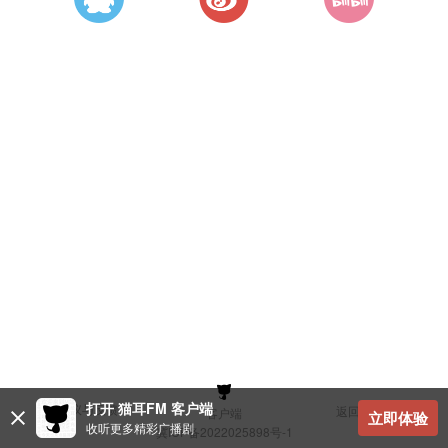
打开 猫耳FM 客户端
建议与反馈
返回顶部
客户端
立即体验
收听更多精彩广播剧
冀ICP备2022025898号-1