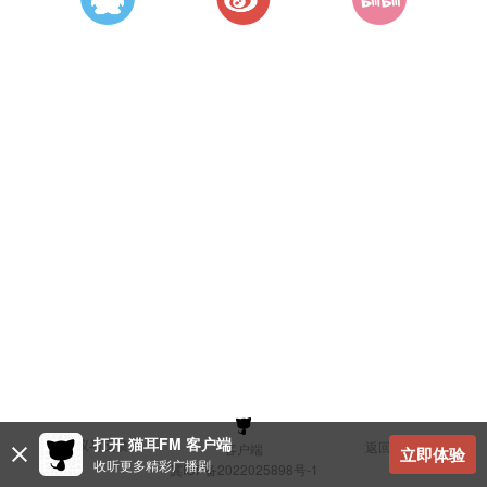
打开 猫耳FM 客户端
建议与反馈
返回顶部
客户端
立即体验
收听更多精彩广播剧
冀ICP备2022025898号-1