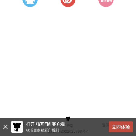
打开 猫耳FM 客户端
建议与反馈
返回顶部
客户端
立即体验
收听更多精彩广播剧
冀ICP备2022025898号-1