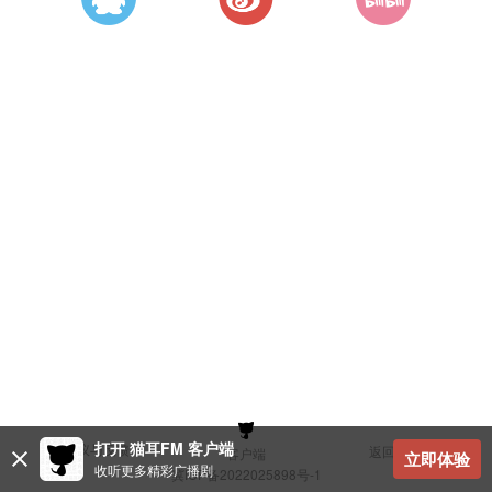
打开 猫耳FM 客户端
建议与反馈
返回顶部
客户端
立即体验
收听更多精彩广播剧
冀ICP备2022025898号-1