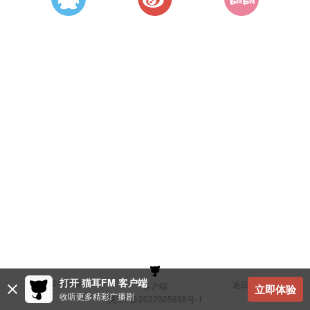
打开 猫耳FM 客户端
建议与反馈
返回顶部
客户端
立即体验
收听更多精彩广播剧
冀ICP备2022025898号-1