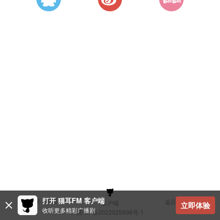
打开 猫耳FM 客户端
建议与反馈
返回顶部
客户端
立即体验
收听更多精彩广播剧
冀ICP备2022025898号-1