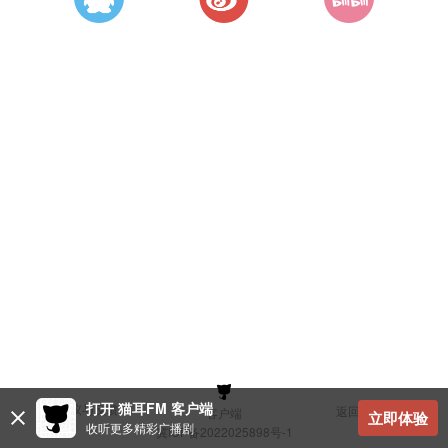
打开 猫耳FM 客户端
建议与反馈
返回顶部
客户端
立即体验
收听更多精彩广播剧
冀ICP备2022025898号-1