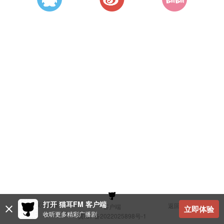
打开 猫耳FM 客户端
建议与反馈
返回顶部
客户端
立即体验
收听更多精彩广播剧
冀ICP备2022025898号-1