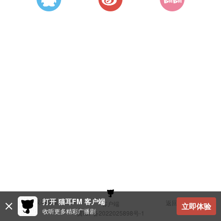
打开 猫耳FM 客户端
建议与反馈
返回顶部
客户端
立即体验
收听更多精彩广播剧
冀ICP备2022025898号-1