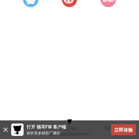
打开 猫耳FM 客户端
建议与反馈
返回顶部
客户端
立即体验
收听更多精彩广播剧
冀ICP备2022025898号-1