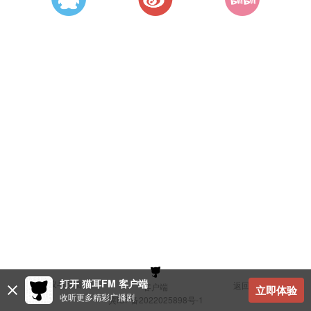
打开 猫耳FM 客户端
建议与反馈
返回顶部
客户端
立即体验
收听更多精彩广播剧
冀ICP备2022025898号-1