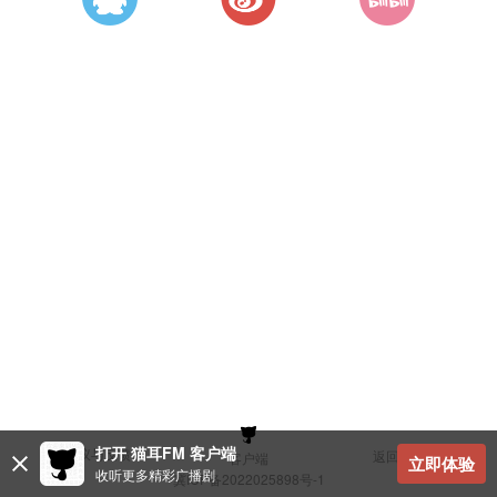
打开 猫耳FM 客户端
建议与反馈
返回顶部
客户端
立即体验
收听更多精彩广播剧
冀ICP备2022025898号-1