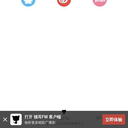
打开 猫耳FM 客户端
建议与反馈
返回顶部
客户端
立即体验
收听更多精彩广播剧
冀ICP备2022025898号-1