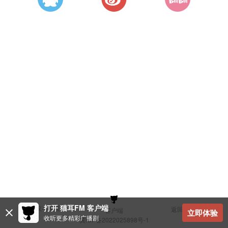
打开 猫耳FM 客户端
建议与反馈
返回顶部
客户端
立即体验
收听更多精彩广播剧
冀ICP备2022025898号-1