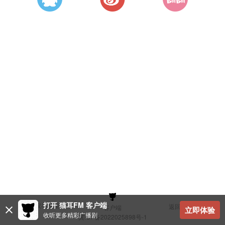
打开 猫耳FM 客户端
建议与反馈
返回顶部
客户端
立即体验
收听更多精彩广播剧
冀ICP备2022025898号-1