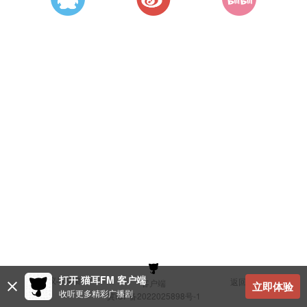
打开 猫耳FM 客户端
建议与反馈
返回顶部
客户端
立即体验
收听更多精彩广播剧
冀ICP备2022025898号-1