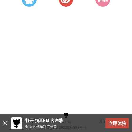
打开 猫耳FM 客户端
建议与反馈
返回顶部
客户端
立即体验
收听更多精彩广播剧
冀ICP备2022025898号-1