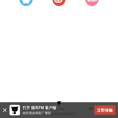
打开 猫耳FM 客户端
建议与反馈
返回顶部
客户端
立即体验
收听更多精彩广播剧
冀ICP备2022025898号-1