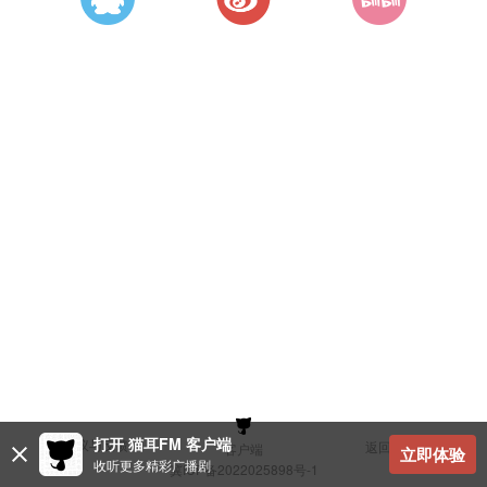
打开 猫耳FM 客户端
建议与反馈
返回顶部
客户端
立即体验
收听更多精彩广播剧
冀ICP备2022025898号-1