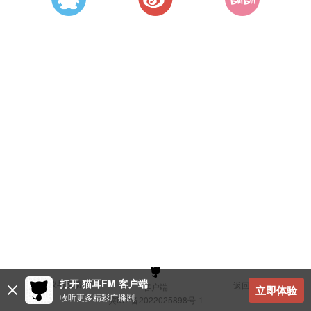
打开 猫耳FM 客户端
建议与反馈
返回顶部
客户端
立即体验
收听更多精彩广播剧
冀ICP备2022025898号-1