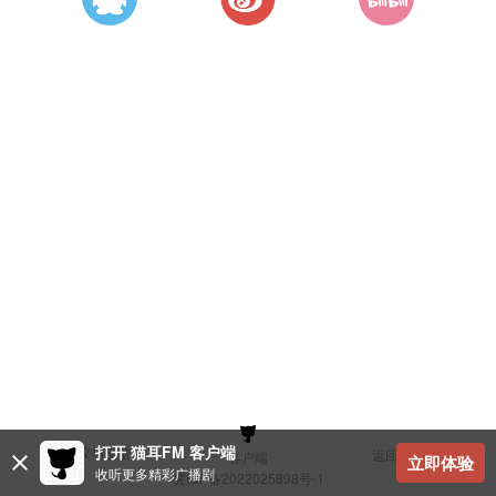
打开 猫耳FM 客户端
建议与反馈
返回顶部
客户端
立即体验
收听更多精彩广播剧
冀ICP备2022025898号-1