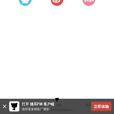
打开 猫耳FM 客户端
建议与反馈
返回顶部
客户端
立即体验
收听更多精彩广播剧
冀ICP备2022025898号-1