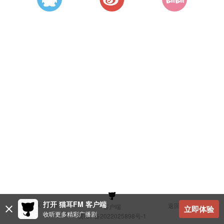
打开 猫耳FM 客户端
建议与反馈
返回顶部
客户端
立即体验
收听更多精彩广播剧
冀ICP备2022025898号-1