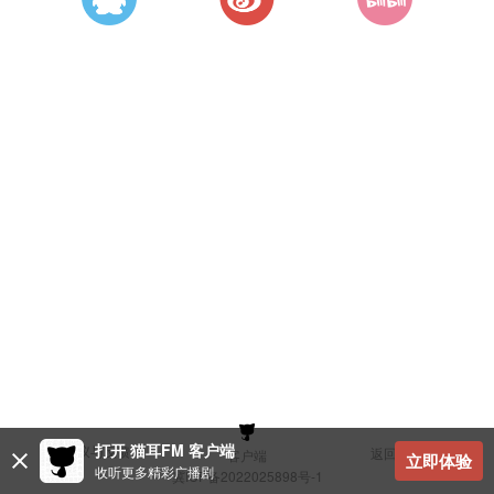
打开 猫耳FM 客户端
建议与反馈
返回顶部
客户端
立即体验
收听更多精彩广播剧
冀ICP备2022025898号-1