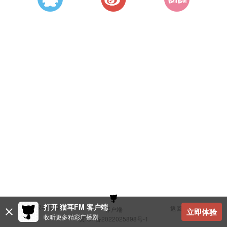
打开 猫耳FM 客户端
建议与反馈
返回顶部
客户端
立即体验
收听更多精彩广播剧
冀ICP备2022025898号-1