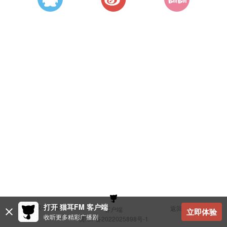
打开 猫耳FM 客户端
建议与反馈
返回顶部
客户端
立即体验
收听更多精彩广播剧
冀ICP备2022025898号-1