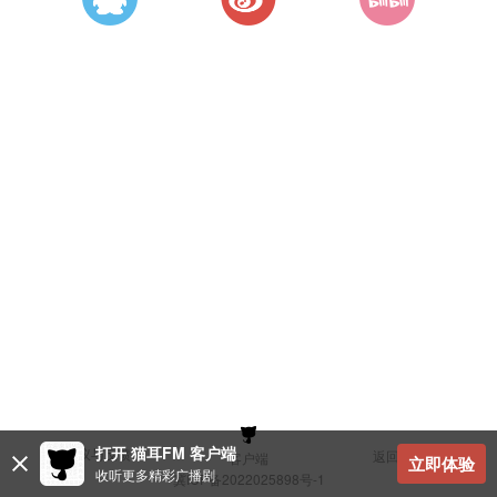
打开 猫耳FM 客户端
建议与反馈
返回顶部
客户端
立即体验
收听更多精彩广播剧
冀ICP备2022025898号-1