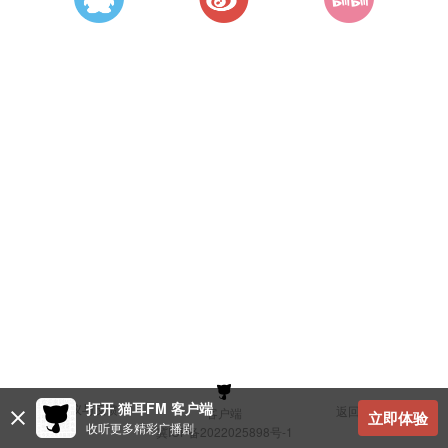
打开 猫耳FM 客户端
建议与反馈
返回顶部
客户端
立即体验
收听更多精彩广播剧
冀ICP备2022025898号-1