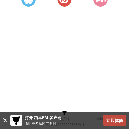
打开 猫耳FM 客户端
建议与反馈
返回顶部
客户端
立即体验
收听更多精彩广播剧
冀ICP备2022025898号-1