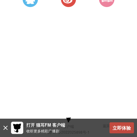
打开 猫耳FM 客户端
建议与反馈
返回顶部
客户端
立即体验
收听更多精彩广播剧
冀ICP备2022025898号-1