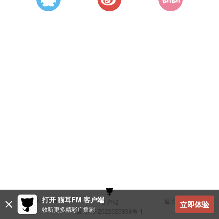
打开 猫耳FM 客户端
建议与反馈
返回顶部
客户端
立即体验
收听更多精彩广播剧
冀ICP备2022025898号-1