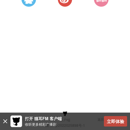
打开 猫耳FM 客户端
建议与反馈
返回顶部
客户端
立即体验
收听更多精彩广播剧
冀ICP备2022025898号-1