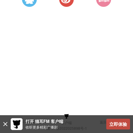
打开 猫耳FM 客户端
建议与反馈
返回顶部
客户端
立即体验
收听更多精彩广播剧
冀ICP备2022025898号-1