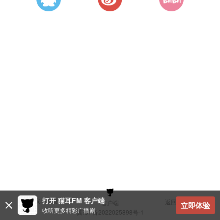
打开 猫耳FM 客户端
建议与反馈
返回顶部
客户端
立即体验
收听更多精彩广播剧
冀ICP备2022025898号-1