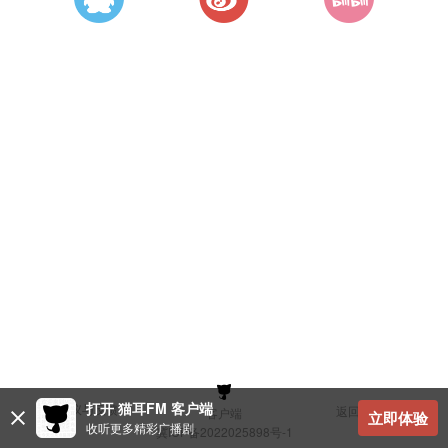
打开 猫耳FM 客户端
建议与反馈
返回顶部
客户端
立即体验
收听更多精彩广播剧
冀ICP备2022025898号-1