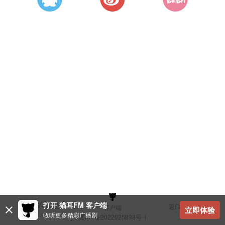
打开 猫耳FM 客户端
建议与反馈
返回顶部
客户端
立即体验
收听更多精彩广播剧
冀ICP备2022025898号-1