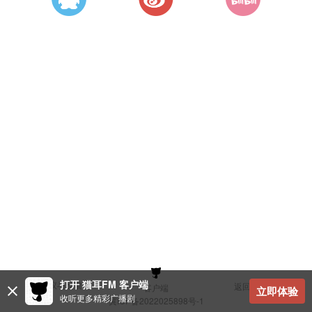
打开 猫耳FM 客户端
建议与反馈
返回顶部
客户端
立即体验
收听更多精彩广播剧
冀ICP备2022025898号-1