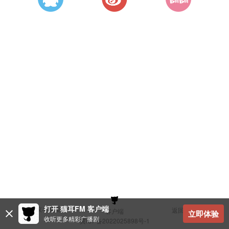
打开 猫耳FM 客户端
建议与反馈
返回顶部
客户端
立即体验
收听更多精彩广播剧
冀ICP备2022025898号-1