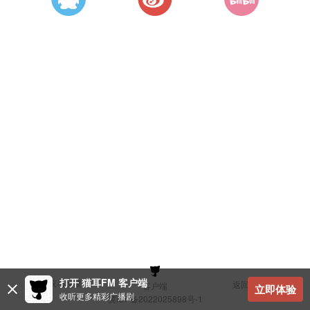
打开 猫耳FM 客户端
建议与反馈
返回顶部
客户端
立即体验
收听更多精彩广播剧
冀ICP备2022025898号-1