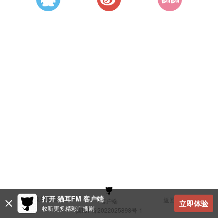
打开 猫耳FM 客户端
建议与反馈
返回顶部
客户端
立即体验
收听更多精彩广播剧
冀ICP备2022025898号-1