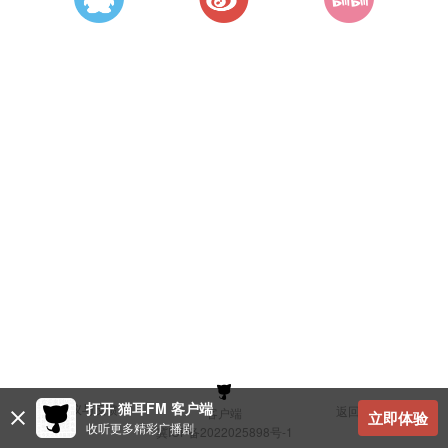
打开 猫耳FM 客户端
建议与反馈
返回顶部
客户端
立即体验
收听更多精彩广播剧
冀ICP备2022025898号-1