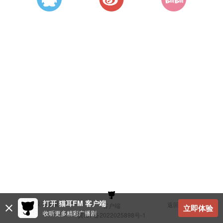
打开 猫耳FM 客户端
建议与反馈
返回顶部
客户端
立即体验
收听更多精彩广播剧
冀ICP备2022025898号-1