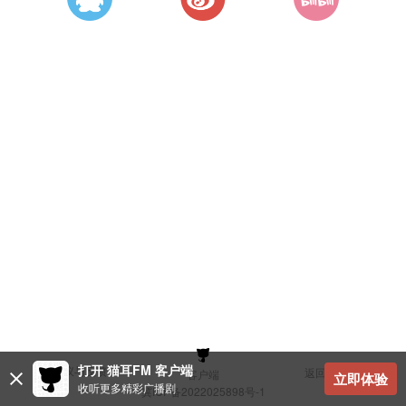
打开 猫耳FM 客户端
建议与反馈
返回顶部
客户端
立即体验
收听更多精彩广播剧
冀ICP备2022025898号-1