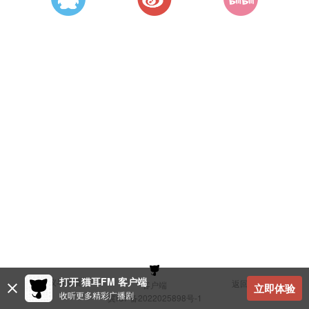
打开 猫耳FM 客户端
建议与反馈
返回顶部
客户端
立即体验
收听更多精彩广播剧
冀ICP备2022025898号-1